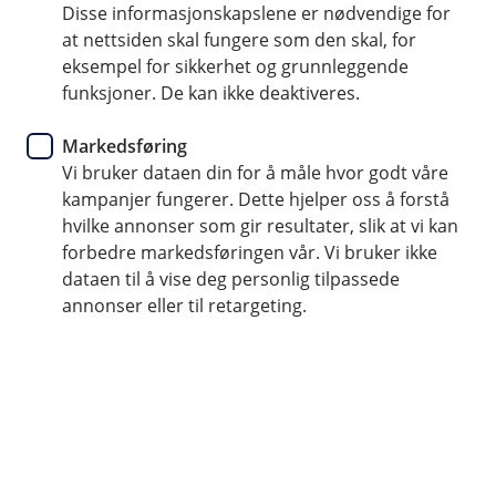
Disse informasjonskapslene er nødvendige for
at nettsiden skal fungere som den skal, for
Du må ha følgende opplysninger for å kunne foreta en
eksempel for sikkerhet og grunnleggende
utenlandsbetaling:
funksjoner. De kan ikke deaktiveres.
Navn og adresse til mottaker
Markedsføring
Vi bruker dataen din for å måle hvor godt våre
SWIFT-/BIC-kode, navn til mottakers bank
kampanjer fungerer. Dette hjelper oss å forstå
IBAN-nummer/Kontonummer til mottaker
hvilke annonser som gir resultater, slik at vi kan
Bankkode (England SC+6 tall, USA FW+9 tall, Sør-
forbedre markedsføringen vår. Vi bruker ikke
Afrika ZA+6 tall, Canada CC+9 tall, Australia AU+6
dataen til å vise deg personlig tilpassede
tall, Tyskland BLZ+8 tall)
annonser eller til retargeting.
Dersom du ikke har disse opplysningene, må du
kontakte mottaker for å fremskaffe disse. Hvilke
opplysninger som trengs varierer i fra land til land.
Noen land er sperret for selvbetjening i nettbank.
Dersom betalingen din blir stoppet,
må du kontakte