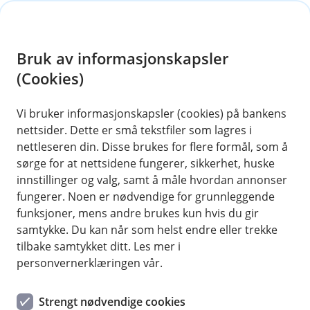
H
o
Bruk av informasjonskapsler
p
p
(Cookies)
Betale til utlandet
i
Vi bruker informasjonskapsler (cookies) på bankens
Fra nettbanken kan du enkelt betale til utlandet.
nettsider. Dette er små tekstfiler som lagres i
n
Hvis du skal motta penger fra utlandet må du
nettleseren din. Disse brukes for flere formål, som å
n
huske å oppgi rett IBAN og SWIFT/BIC til
sørge for at nettsidene fungerer, sikkerhet, huske
h
avsender.
innstillinger og valg, samt å måle hvordan annonser
o
fungerer. Noen er nødvendige for grunnleggende
funksjoner, mens andre brukes kun hvis du gir
d
samtykke. Du kan når som helst endre eller trekke
e
Slik sender du penger til utlandet
tilbake samtykket ditt. Les mer i
t
personvernerklæringen vår.
Hvis du skal betale til utlandet, er det enklest og
billigst å gjøre det fra nettbanken.
Strengt nødvendige cookies