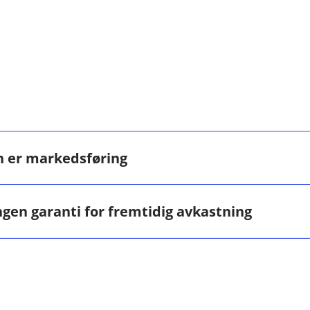
n er markedsføring
markedsføring og må ikke oppfattes som personlig rådgivnin
ngen garanti for fremtidig avkastning
 gi personlig rådgivning. Hvis du ønsker rådgivning fra en a
s.
 ment som investeringsråd eller anbefalinger. Ønsker du å
om forvaltes av Eika Kapitalforvaltning, ta kontakt med din
 om aksjemarkedet har gått bra historisk er det ingen garanti 