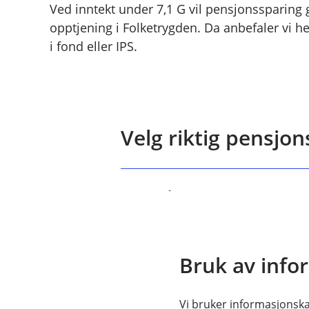
Ved inntekt under 7,1 G vil pensjonssparing 
opptjening i Folketrygden. Da anbefaler vi he
i fond eller IPS.
Velg riktig pensjo
Jeg tjener mer enn 7,1 G,
Å
p
n
e
Jeg tjener mindre enn 7,1
Tjener du mer enn 7,1 G, anbe
/
Å
Bruk av info
L
samtidig som den dekker even
p
u
n
dekker dette, og ordningen er f
k
e
k
Hva vil innskuddspensjo
Hvis du tjener mindre enn 7,1
/
Vi bruker informasjonskap
Å