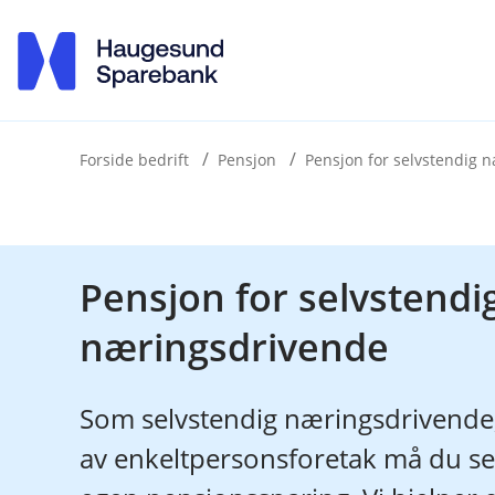
H
o
p
p
i
Forside bedrift
Pensjon
Pensjon for selvstendig 
n
n
h
Pensjon for selvstendi
o
næringsdrivende
d
e
t
Som selvstendig næringsdrivende, f
av enkeltpersonsforetak må du sel