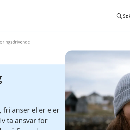
Sø
næringsdrivende
g
rilanser eller eier
v ta ansvar for