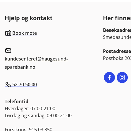
det i fremtiden. Avkastningen 
k
dyktighet og kostnader. Avkas
Hjelp og kontakt
Her finne
Informasjon om fondenes inves
nøkkelinformasjon som er tilg
Besøksadre
Book møte
Informasjon om fondenes kos
Smedasundet
Postadresse
Postboks 20
kundesenteret@haugesund-
sparebank.no
52 70 50 00
Telefontid
Hverdager: 07:00-21:00
Lørdag og søndag: 09:00-21:00
Forsikring: 915 03 850