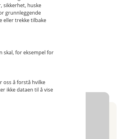
rnativ for deg:
, sikkerhet, huske
for grunnleggende
sjon.
skatteutsettelse. Du
eller trekke tilbake
om sparing i fond
fungerer på samme
talen betaler du
u oppnår, er det
 skal, for eksempel for
 næringsinntekt opp
jonssparing hvis du
 oss å forstå hvilke
r ikke dataen til å vise
investert i Eika-
t
tningspotensiale.
ntet risiko og
helt eller delvis
llegg til
lønt seg med høy
n hvis de ønsker en