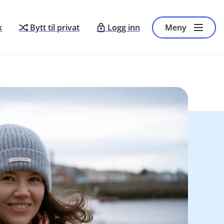
k
Bytt til privat
Logg inn
Meny