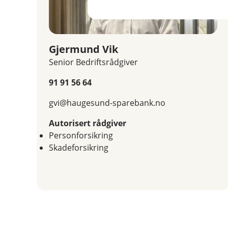
annen risiko enn den bedriften
57-67 år.
Gjermund Vik
Senior Bedriftsrådgiver
91 91 56 64
gvi@haugesund-sparebank.no
Autorisert rådgiver
Personforsikring
Skadeforsikring