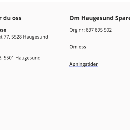
påvirkes av markedsutviklingen, risikoprofil på din investeri
tningen kan bli negativ.
r du oss
Om Haugesund Spar
teringsmandat og risiko finner du i det enkelte fonds pro
jengelig på våre nettsider.
sse
Org.nr: 837 895 502
tnader finner du her.
 77, 5528 Haugesund
Om oss
3, 5501 Haugesund
Åpningstider