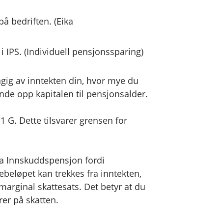
å bedriften. (Eika
 i IPS. (Individuell pensjonssparing)
gig av inntekten din, hvor mye du
inde opp kapitalen til pensjonsalder.
,1 G. Dette tilsvarer grensen for
ika Innskuddspensjon fordi
ebeløpet kan trekkes fra inntekten,
 marginal skattesats. Det betyr at du
rer på skatten.