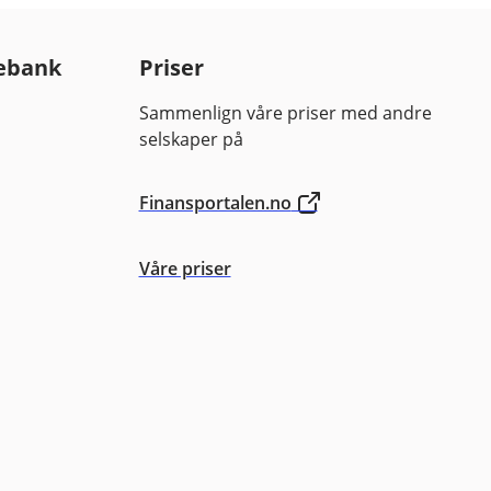
ng, forvalters
ebank
Priser
spekt og
Sammenlign våre priser med andre
selskaper på
Finansportalen.no
Våre priser