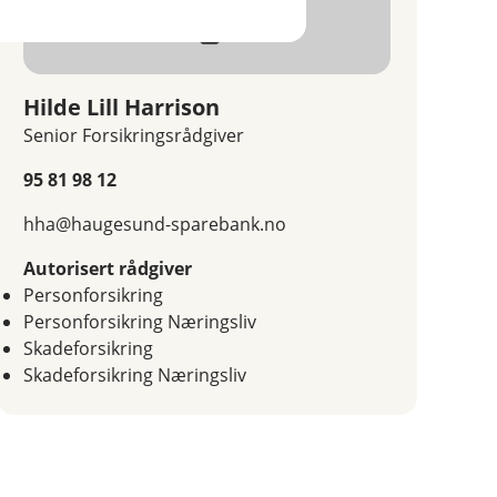
nsjon 30 fra alder
Hilde Lill Harrison
Senior Forsikringsrådgiver
95 81 98 12
hha@haugesund-sparebank.no
Autorisert rådgiver
Personforsikring
Personforsikring Næringsliv
Skadeforsikring
Skadeforsikring Næringsliv