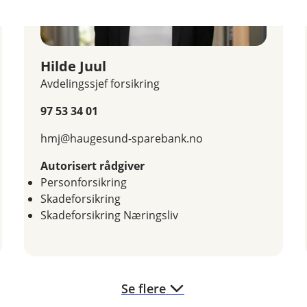
 har valgt. Aksjeandelen trappes automatisk ned til Eika Pe
Hilde Juul
Avdelingssjef forsikring
97 53 34 01
hmj@haugesund-sparebank.no
Autorisert rådgiver
Personforsikring
Skadeforsikring
Skadeforsikring Næringsliv
Se flere