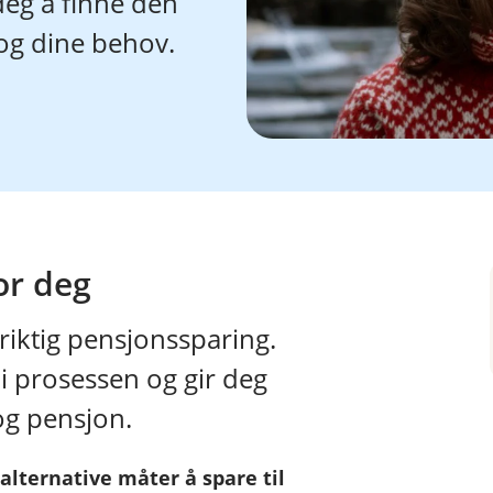
deg å finne den
 og dine behov.
or deg
 riktig pensjonssparing.
i prosessen og gir deg
og pensjon.
alternative måter å spare til