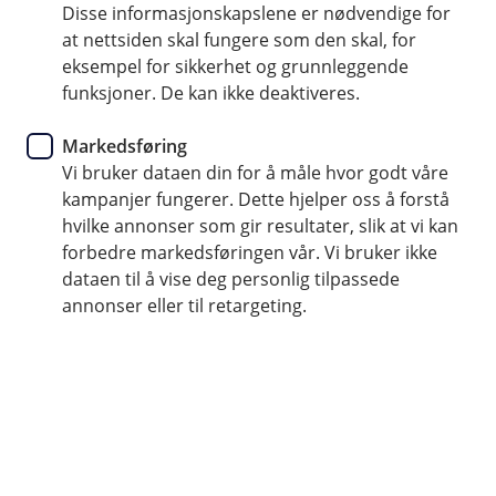
Disse informasjonskapslene er nødvendige for
Har du allerede meldt inn en sak?
at nettsiden skal fungere som den skal, for
Hvis du har skadenummeret ditt klart, kan du
eksempel for sikkerhet og grunnleggende
enkelt ettersende dokumenter, eller gi utfyllende
funksjoner. De kan ikke deaktiveres.
opplysninger i en pågående sak.
Markedsføring
Vi bruker dataen din for å måle hvor godt våre
Oppdater sak
kampanjer fungerer. Dette hjelper oss å forstå
hvilke annonser som gir resultater, slik at vi kan
forbedre markedsføringen vår. Vi bruker ikke
dataen til å vise deg personlig tilpassede
annonser eller til retargeting.
Slik får du hjelp
Veihjelp i Norge:
62 51 83 88
.
Veihjelp i utlandet
+47 22 22 77 06
.
Ved akutt sykdom eller ulykke på reise i
utlandet:
+45 70 10 50 50
.