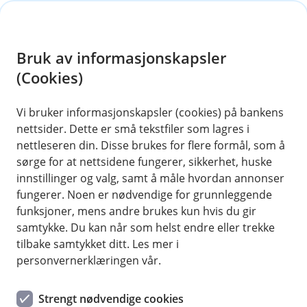
H
o
Bruk av informasjonskapsler
p
p
(Cookies)
Meld skade
i
Vi bruker informasjonskapsler (cookies) på bankens
nettsider. Dette er små tekstfiler som lagres i
n
nettleseren din. Disse brukes for flere formål, som å
n
sørge for at nettsidene fungerer, sikkerhet, huske
For å kunne hjelpe deg må vi vite hva som har
h
innstillinger og valg, samt å måle hvordan annonser
skjedd. Velg kategori for skaden du har hatt, så
o
fungerer. Noen er nødvendige for grunnleggende
hjelper vi deg videre. For å melde skade, må du
funksjoner, mens andre brukes kun hvis du gir
d
logge deg inn med BankID.
samtykke. Du kan når som helst endre eller trekke
e
tilbake samtykket ditt. Les mer i
t
personvernerklæringen vår.
Strengt nødvendige cookies