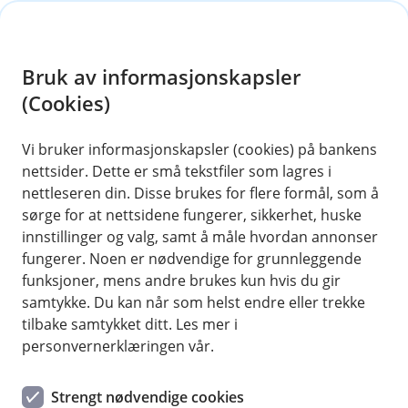
H
o
Bruk av informasjonskapsler
p
p
(Cookies)
i
Vi bruker informasjonskapsler (cookies) på bankens
nettsider. Dette er små tekstfiler som lagres i
n
nettleseren din. Disse brukes for flere formål, som å
n
sørge for at nettsidene fungerer, sikkerhet, huske
h
innstillinger og valg, samt å måle hvordan annonser
o
fungerer. Noen er nødvendige for grunnleggende
funksjoner, mens andre brukes kun hvis du gir
d
samtykke. Du kan når som helst endre eller trekke
e
tilbake samtykket ditt. Les mer i
t
personvernerklæringen vår.
Siste nytt i nettbanken
Strengt nødvendige cookies