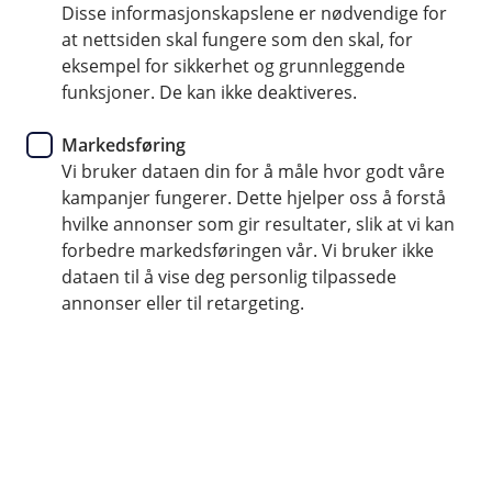
Enklere administrasjon og mer selvbetjening
Disse informasjonskapslene er nødvendige for
at nettsiden skal fungere som den skal, for
eksempel for sikkerhet og grunnleggende
funksjoner. De kan ikke deaktiveres.
Nå kan du enkelt administrere
Markedsføring
kundeforholdet ditt selv
Vi bruker dataen din for å måle hvor godt våre
kampanjer fungerer. Dette hjelper oss å forstå
Vi arbeider hele tiden for at du skal få optimale
hvilke annonser som gir resultater, slik at vi kan
og tilpassede løsninger for din bedrift. Nå har vi
forbedre markedsføringen vår. Vi bruker ikke
en del nyheter i nettbanken som skal gjøre
dataen til å vise deg personlig tilpassede
hverdagen din enklere - i alle fall når det kommer
annonser eller til retargeting.
til administrering av ditt bankforhold.
Nytt design på brukeradministrasjon og flere
etterlengtede forbedringer
Oppdateringen av brukeradministrasjon i nettbanken