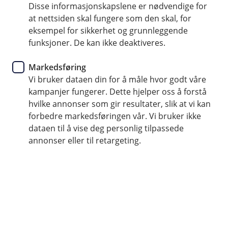
Disse informasjonskapslene er nødvendige for
Slik forebygger dere vann- og
at nettsiden skal fungere som den skal, for
frostskader i borettslag og
eksempel for sikkerhet og grunnleggende
funksjoner. De kan ikke deaktiveres.
sameier
Markedsføring
Vann- og frostskader kan føre til store kostnader
Vi bruker dataen din for å måle hvor godt våre
og mye hodebry for både boligselskap og
kampanjer fungerer. Dette hjelper oss å forstå
boligeiere. Å være forberedt og forebygge disse
hvilke annonser som gir resultater, slik at vi kan
forbedre markedsføringen vår. Vi bruker ikke
skadene kan gjøre en stor forskjell.
dataen til å vise deg personlig tilpassede
annonser eller til retargeting.
Det er ulik ansvarsfordeling mellom styret og
boligeiere i et borettslag eller sameie. Det er det greit å
være klar over, for å sikre at begge parter gjør sitt for å
unngå uønskede skader.
– Styret har ansvar for vedlikehold og reparasjon av
rør som ligger i fellesarealer, altså utenfor boligeiers