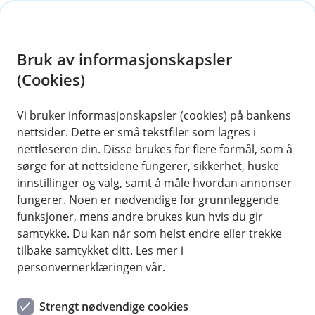
H
o
Bruk av informasjonskapsler
p
p
(Cookies)
i
Vi bruker informasjonskapsler (cookies) på bankens
nettsider. Dette er små tekstfiler som lagres i
n
nettleseren din. Disse brukes for flere formål, som å
n
sørge for at nettsidene fungerer, sikkerhet, huske
h
innstillinger og valg, samt å måle hvordan annonser
o
fungerer. Noen er nødvendige for grunnleggende
funksjoner, mens andre brukes kun hvis du gir
d
samtykke. Du kan når som helst endre eller trekke
e
tilbake samtykket ditt. Les mer i
t
Når det fryser på er det mye å ta seg av både i og utenfor
personvernerklæringen vår.
bygningen
BM Forsikring
Strengt nødvendige cookies