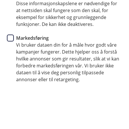
Disse informasjonskapslene er nødvendige for
Sikrer barna om det skjer ulykker mens institusjonen
at nettsiden skal fungere som den skal, for
har ansvaret
eksempel for sikkerhet og grunnleggende
Dekker varig medisinsk invaliditet, behandlingsutgifter
funksjoner. De kan ikke deaktiveres.
og død.
Markedsføring
For private og offentlige institusjoner som
Vi bruker dataen din for å måle hvor godt våre
barnehager, skoler og SFO
kampanjer fungerer. Dette hjelper oss å forstå
hvilke annonser som gir resultater, slik at vi kan
Kontakt meg om ulykkesforsikring for barn
forbedre markedsføringen vår. Vi bruker ikke
dataen til å vise deg personlig tilpassede
annonser eller til retargeting.
Hva dekker ulykkesforsikring for barn?
Ulykkesforsikring for barn gir økonomisk trygghet
hvis barnet skulle skade seg mens institusjonen
har ansvaret. Forsikringen kan kjøpes av både
private og offentlige aktører, som barnehager,
skoler og SFO, og dekker skader som skjer i den