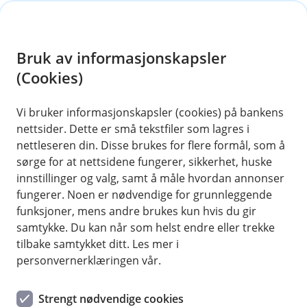
H
o
Bruk av informasjonskapsler
p
p
(Cookies)
i
Vi bruker informasjonskapsler (cookies) på bankens
nettsider. Dette er små tekstfiler som lagres i
n
nettleseren din. Disse brukes for flere formål, som å
n
sørge for at nettsidene fungerer, sikkerhet, huske
h
innstillinger og valg, samt å måle hvordan annonser
o
fungerer. Noen er nødvendige for grunnleggende
funksjoner, mens andre brukes kun hvis du gir
d
samtykke. Du kan når som helst endre eller trekke
e
tilbake samtykket ditt. Les mer i
t
personvernerklæringen vår.
Ulykkesforsikring barn
Strengt nødvendige cookies