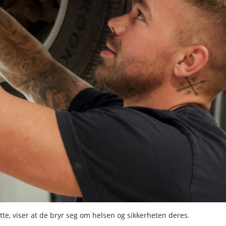
atte, viser at de bryr seg om helsen og sikkerheten deres.