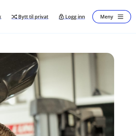
k
Bytt til privat
Logg inn
Meny