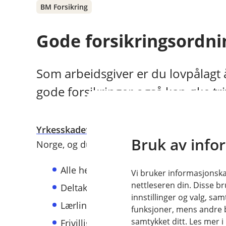
BM Forsikring
Gode forsikringsordnin
Som arbeidsgiver er du lovpålagt å
gode forsikringer også kan øke tri
Yrkesskadeforsikring
er den eneste forsikrin
Bruk av info
Norge, og du må forsikre:
Alle heltids- og deltidsansatte - uansett
Vi bruker informasjonskap
nettleseren din. Disse br
Deltakere på arbeidstiltak
innstillinger og valg, 
Lærlinger og skoleelever som er utplas
funksjoner, mens andre b
samtykket ditt. Les mer 
Frivillige og andre som jobber ulønnet