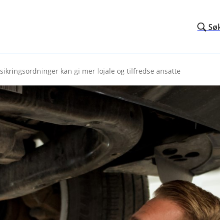
Sø
sikringsordninger kan gi mer lojale og tilfredse ansatte