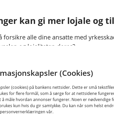
ger kan gi mer lojale og ti
 forsikre alle dine ansatte med yrkesska
vselen og lojaliteten deres?
gen som er lovpålagt for ansatte i
rmasjonskapsler (Cookies)
 stillingsprosent
sler (cookies) på bankens nettsider. Dette er små tekstfile
ukes for flere formål, som å sørge for at nettsidene fungerer
samt å måle hvordan annonser fungerer. Noen er nødvendige 
sert
rukes kun hvis du gir samtykke. Du kan når som helst endre 
i personvernerklæringen vår.