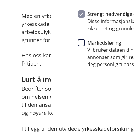
Strengt nødvendige 
Med en yrkesskadeforsikring får de ansatte 
Disse informasjonska
yrkesskade eller yrkessykdom. Om den ansat
sikkerhet og grunnle
arbeidsulykke, utbetales erstatningen til de 
grunner for at alle ansatte skal ha denne for
Markedsføring
Vi bruker dataen din
Hos oss kan du også utvide den lovpålagte fo
annonser som gir resu
fritiden.
deg personlig tilpass
Lurt å investere i gode forsikringe
Bedrifter som investerer i gode forsikringer ti
om helsen og sikkerheten deres. Det kan være
til den ansatte. I tillegg kan det også føre til
og høyere kvalitet på arbeidet som utføres.
I tillegg til den utvidede yrkesskadeforsikrin