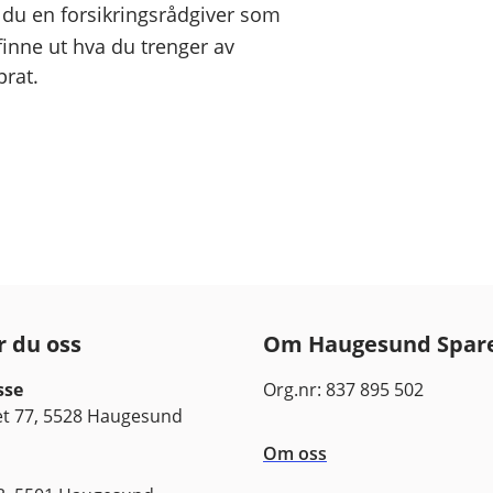
r du en forsikringsrådgiver som
 finne ut hva du trenger av
 prat.
r du oss
Om Haugesund Spar
sse
Org.nr: 837 895 502
 77, 5528 Haugesund
Om oss