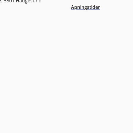
3, 5501 Haugesund
Åpningstider