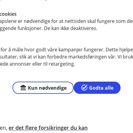
cookies
dekket det økonomiske tapet etter en
pslene er nødvendige for at nettsiden skal fungere som den
te dør som følge av en
ggende funksjoner. De kan ikke deaktiveres.
etterlatte. Det er med andre ord gode
sikringen.
 for å måle hvor godt våre kampanjer fungerer. Dette hjelper
rsikringen til å dekke de ansatte på
ltater, slik at vi kan forbedre markedsføringen vår. Vi bruke
ede annonser eller til retargeting.
r
l sine ansatte, viser at de bryr seg
Kun nødvendige
Godta alle
 med å øke trivselen og lojaliteten
 økt produktivitet, lavere sykefravær
gen,
er det flere forsikringer du kan