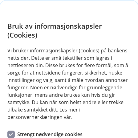
H
o
Bruk av informasjonskapsler
p
p
(Cookies)
Kontaktskjema | Bedrift
i
Vi bruker informasjonskapsler (cookies) på bankens
Fyll ut skjemaet under, så tar vi kontakt med deg.
nettsider. Dette er små tekstfiler som lagres i
n
nettleseren din. Disse brukes for flere formål, som å
n
sørge for at nettsidene fungerer, sikkerhet, huske
h
innstillinger og valg, samt å måle hvordan annonser
o
fungerer. Noen er nødvendige for grunnleggende
funksjoner, mens andre brukes kun hvis du gir
d
samtykke. Du kan når som helst endre eller trekke
Hjelp og kontakt
e
tilbake samtykket ditt. Les mer i
t
personvernerklæringen vår.
Book møte
Strengt nødvendige cookies
kundesenteret@haugesund-sparebank.no