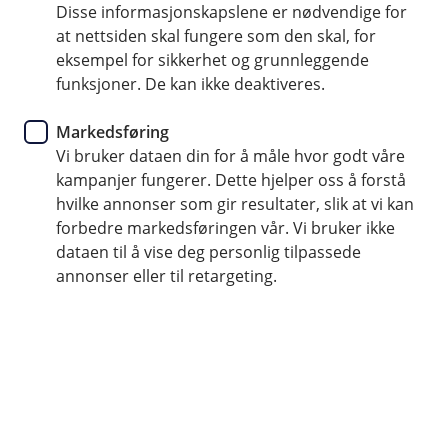
Disse informasjonskapslene er nødvendige for
at nettsiden skal fungere som den skal, for
52 70 50 00
eksempel for sikkerhet og grunnleggende
funksjoner. De kan ikke deaktiveres.
Telefontid
Markedsføring
Hverdager: 07:00-21:00
Vi bruker dataen din for å måle hvor godt våre
Lørdag og søndag: 09:00-21:00
kampanjer fungerer. Dette hjelper oss å forstå
hvilke annonser som gir resultater, slik at vi kan
Forsikring: 915 03 850
forbedre markedsføringen vår. Vi bruker ikke
Snakk med skadekonsulent: mandag til fredag 08:00-
dataen til å vise deg personlig tilpassede
16.00
annonser eller til retargeting.
Trenger du umiddelbar hjelp?
Ring oss på 915 03 850 døgnet rundt, hele året
Her finner du oss