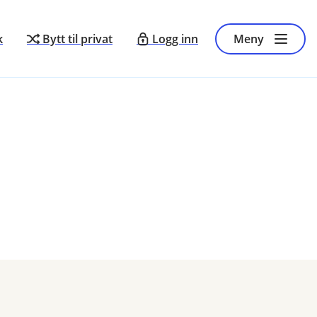
k
Bytt til privat
Logg inn
Meny