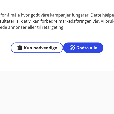
 for å måle hvor godt våre kampanjer fungerer. Dette hjelper
ltater, slik at vi kan forbedre markedsføringen vår. Vi bruke
r du oss
Om Haugesund Spar
ede annonser eller til retargeting.
sse
Org.nr: 837 895 502
 77, 5528 Haugesund
Kun nødvendige
Godta alle
Om oss
3, 5501 Haugesund
Åpningstider