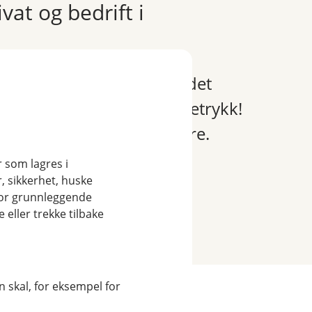
vat og bedrift i
obilbanken privat? Nå er det
og bedrift med et par tastetrykk!
t" i menyen øverst til høyre.
r som lagres i
, sikkerhet, huske
for grunnleggende
eller trekke tilbake
 skal, for eksempel for