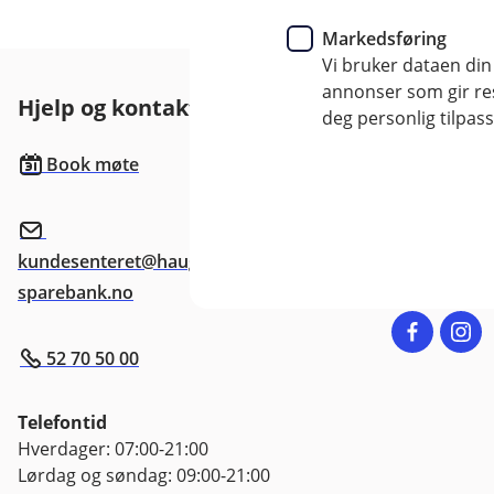
Markedsføring
Vi bruker dataen din
annonser som gir resu
Hjelp og kontakt
Her finne
deg personlig tilpass
Besøksadre
Book møte
Smedasundet
Postadresse
Postboks 20
kundesenteret@haugesund-
sparebank.no
52 70 50 00
Telefontid
Hverdager: 07:00-21:00
Lørdag og søndag: 09:00-21:00