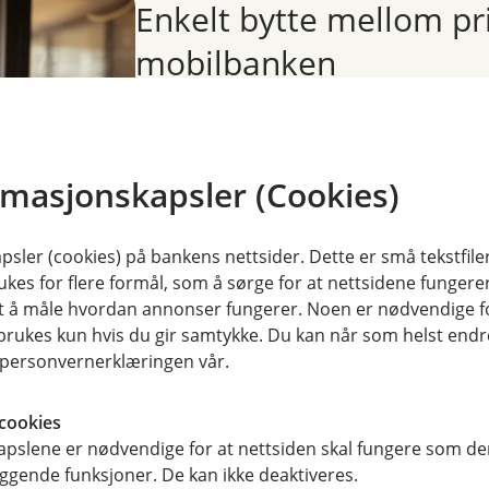
Enkelt bytte mellom pri
mobilbanken
Har du allerede lastet ned m
enkelt å bytte mellom privat 
rmasjonskapsler (Cookies)
Du velger bare "bytt til bedrif
sler (cookies) på bankens nettsider. Dette er små tekstfile
ukes for flere formål, som å sørge for at nettsidene fungerer
Les mer og kom i gang
samt å måle hvordan annonser fungerer. Noen er nødvendige 
rukes kun hvis du gir samtykke. Du kan når som helst endre 
i personvernerklæringen vår.
cookies
pslene er nødvendige for at nettsiden skal fungere som den
ggende funksjoner. De kan ikke deaktiveres.