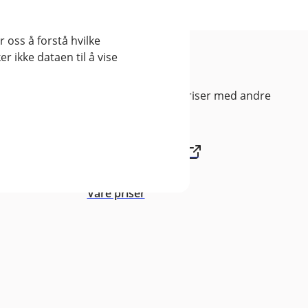
 oss å forstå hvilke
r ikke dataen til å vise
ebank
Priser
Sammenlign våre priser med andre
selskaper på
Finansportalen.no
Våre priser