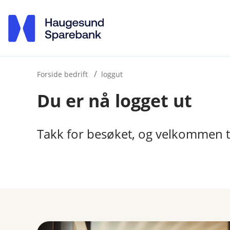
H
o
p
p
i
Forside bedrift
loggut
Du er nå logget ut
n
n
h
Takk for besøket, og velkommen t
o
d
e
t