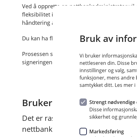
Ved å opprette en nettbankadministrator vil d
fleksibilitet i nettbanken, noe som bidrar til
håndtering av bedriftens økonomi.
Bruk av info
Du kan ha flere nettbankadministratorer i be
Prosessen starter ved å følge instruksjonene
Vi bruker informasjonskap
signeringen for å bekrefte administratoren.
nettleseren din. Disse br
innstillinger og valg, 
funksjoner, mens andre b
samtykket ditt. Les mer 
Brukeradministrasjon
Strengt nødvendige 
Disse informasjonska
Det er raskt og enkelt å administr
sikkerhet og grunnle
nettbanken
Markedsføring