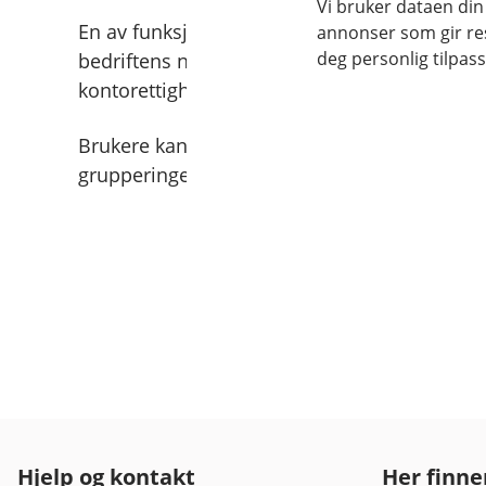
Vi bruker dataen din
En av funksjonene i nettbanken er selvbetjen
annonser som gir resu
deg personlig tilpass
bedriftens nettbankadministrator kan oppret
kontorettigheter og roller på eksisterende b
Brukere kan lage egne grupperinger av konti 
grupperingen flere steder i nettbanken.
Hjelp og kontakt
Her finne