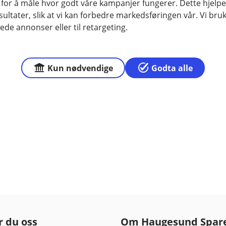
 for å måle hvor godt våre kampanjer fungerer. Dette hjelper
t brukeradministrasjon. Det betyr at
ltater, slik at vi kan forbedre markedsføringen vår. Vi bruke
ede annonser eller til retargeting.
te helt nye brukere, endre
rukere, samt slette brukere.
som finnes i avtalen, og bruke
Kun nødvendige
Godta alle
r du oss
Om Haugesund Spar