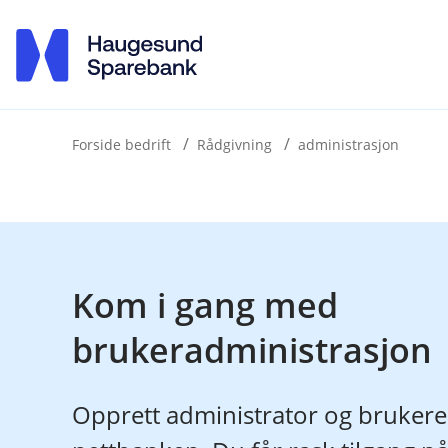
H
o
p
p
i
Forside bedrift
Rådgivning
administrasjon
n
n
h
o
Kom i gang med
d
brukeradministrasjon
e
t
Opprett administrator og brukere e