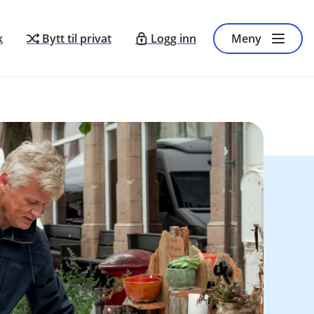
k
Bytt til privat
Logg inn
Meny