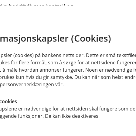
in bedrift få mer kontroll og
 en tryggere og mer effektiv
rmasjonskapsler (Cookies)
driften din.
 i SMS-en du mottar. Fullfør
sler (cookies) på bankens nettsider. Dette er små tekstfile
ukes for flere formål, som å sørge for at nettsidene fungerer
samt å måle hvordan annonser fungerer. Noen er nødvendige 
rukes kun hvis du gir samtykke. Du kan når som helst endre 
i personvernerklæringen vår.
cookies
pslene er nødvendige for at nettsiden skal fungere som den
ere brukere og tilganger i
ggende funksjoner. De kan ikke deaktiveres.