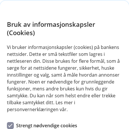
H
o
Bruk av informasjonskapsler
p
p
(Cookies)
i
Vi bruker informasjonskapsler (cookies) på bankens
nettsider. Dette er små tekstfiler som lagres i
n
nettleseren din. Disse brukes for flere formål, som å
n
sørge for at nettsidene fungerer, sikkerhet, huske
h
innstillinger og valg, samt å måle hvordan annonser
o
fungerer. Noen er nødvendige for grunnleggende
funksjoner, mens andre brukes kun hvis du gir
d
samtykke. Du kan når som helst endre eller trekke
e
tilbake samtykket ditt. Les mer i
t
personvernerklæringen vår.
Bedrift
Strengt nødvendige cookies