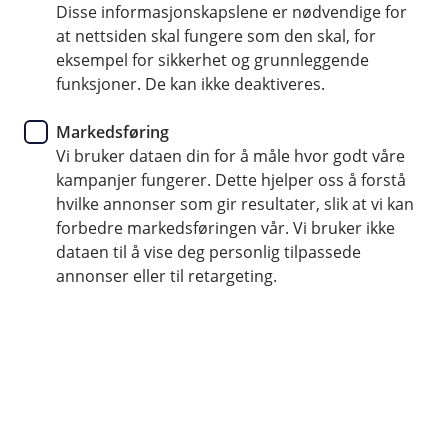
Som kunde hos oss får du og din bedrift
Disse informasjonskapslene er nødvendige for
at nettsiden skal fungere som den skal, for
helhetlig økonomisk rådgivning. Våre dyktige
eksempel for sikkerhet og grunnleggende
rådgivere ønsker å være din sparringspartner
funksjoner. De kan ikke deaktiveres.
og finne gode løsninger til dine behov.
Markedsføring
Kontakt oss
Vi bruker dataen din for å måle hvor godt våre
kampanjer fungerer. Dette hjelper oss å forstå
hvilke annonser som gir resultater, slik at vi kan
forbedre markedsføringen vår. Vi bruker ikke
dataen til å vise deg personlig tilpassede
Daglig drift
Lån og finansiering
Forsikring
annonser eller til retargeting.
Sparing og pensjon
Investering
Lag og forening