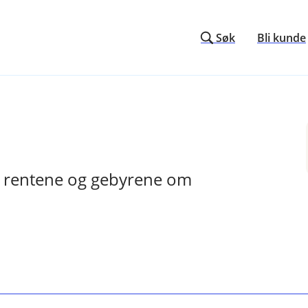
Søk
Bli kunde
e, rentene og gebyrene om