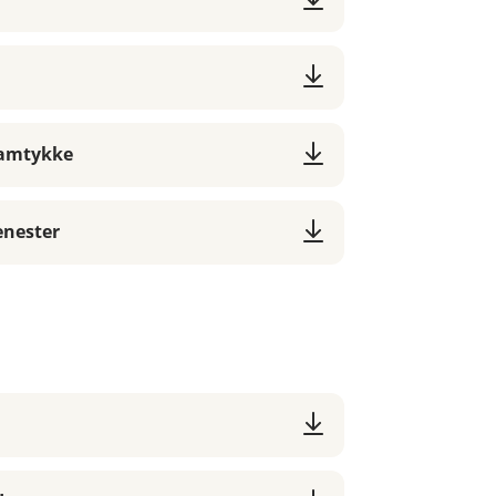
samtykke
enester