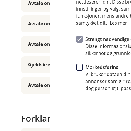
nettleseren din. Disse br
Avtale om realkausjon
innstillinger og valg, 
funksjoner, mens andre b
samtykket ditt. Les mer 
Avtale om byggekreditt
Strengt nødvendige 
Avtale om personkreditt
Disse informasjonska
sikkerhet og grunnle
Gjeldsbrev nedbetalingskreditt
Markedsføring
Vi bruker dataen din
annonser som gir resu
Avtale om nedbetalingskreditt
deg personlig tilpass
Forklaringer til våre lån