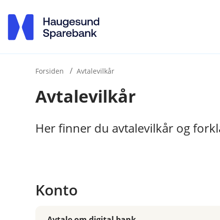
H
o
p
p
i
Forsiden
Avtalevilkår
Avtalevilkår
n
n
h
Her finner du avtalevilkår og fork
o
d
e
t
Konto
Avtale om digital bank