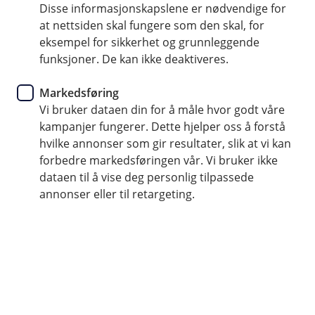
Hos oss får du kort knyttet til alle aldersgrupper og
Disse informasjonskapslene er nødvendige for
behov. Vi er en av de første bankene i Norge som
at nettsiden skal fungere som den skal, for
eksempel for sikkerhet og grunnleggende
tilbyr bærekraftige kort.
funksjoner. De kan ikke deaktiveres.
Markedsføring
Vi bruker dataen din for å måle hvor godt våre
Enten du skal ha ditt første bankkort, kredittkort
kampanjer fungerer. Dette hjelper oss å forstå
eller knytte et Visa-kort til kontoen din.
hvilke annonser som gir resultater, slik at vi kan
forbedre markedsføringen vår. Vi bruker ikke
dataen til å vise deg personlig tilpassede
Alle kortene våre er kontaktløse, så betalingen
annonser eller til retargeting.
kan gjøres raskt og enkelt. Funksjonen blir
aktivert første gang du tar kortet i bruk
Opprett reklamasjon
Ukjente eller feil transaksjoner på kortet