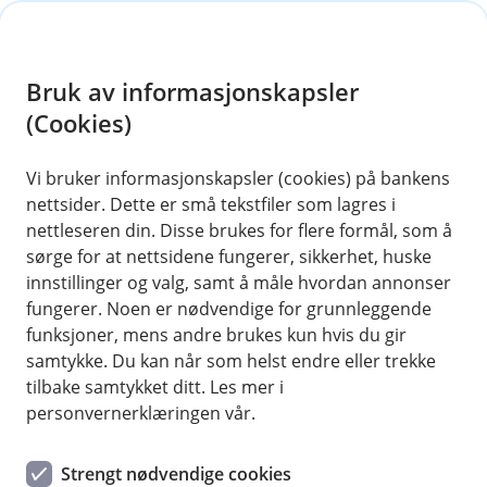
H
o
Bruk av informasjonskapsler
p
p
(Cookies)
i
Vi bruker informasjonskapsler (cookies) på bankens
nettsider. Dette er små tekstfiler som lagres i
n
nettleseren din. Disse brukes for flere formål, som å
n
sørge for at nettsidene fungerer, sikkerhet, huske
h
innstillinger og valg, samt å måle hvordan annonser
o
fungerer. Noen er nødvendige for grunnleggende
funksjoner, mens andre brukes kun hvis du gir
d
samtykke. Du kan når som helst endre eller trekke
e
tilbake samtykket ditt. Les mer i
t
personvernerklæringen vår.
Kort
Strengt nødvendige cookies