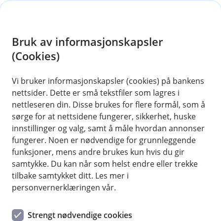
H
o
Bruk av informasjonskapsler
p
p
(Cookies)
i
Vi bruker informasjonskapsler (cookies) på bankens
nettsider. Dette er små tekstfiler som lagres i
n
nettleseren din. Disse brukes for flere formål, som å
n
sørge for at nettsidene fungerer, sikkerhet, huske
h
innstillinger og valg, samt å måle hvordan annonser
o
fungerer. Noen er nødvendige for grunnleggende
funksjoner, mens andre brukes kun hvis du gir
d
samtykke. Du kan når som helst endre eller trekke
e
tilbake samtykket ditt. Les mer i
t
personvernerklæringen vår.
Rådgiver ut livet
Strengt nødvendige cookies