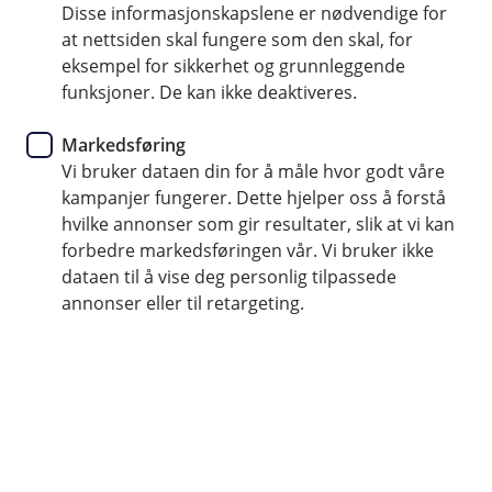
Disse informasjonskapslene er nødvendige for
Noe av det viktigste vi kan bidra med for deg, er å
at nettsiden skal fungere som den skal, for
være en god rådgiver gjennom livet. Bank er mer enn
eksempel for sikkerhet og grunnleggende
bank – vi er din samarbeidspartner når du trenger
funksjoner. De kan ikke deaktiveres.
det.
Markedsføring
Vi bruker dataen din for å måle hvor godt våre
kampanjer fungerer. Dette hjelper oss å forstå
Vi er her for deg
hvilke annonser som gir resultater, slik at vi kan
forbedre markedsføringen vår. Vi bruker ikke
Det er mange ting som kan skje i livet, hvor det
dataen til å vise deg personlig tilpassede
er lurt å snakke med en flink rådgiver. Når du
annonser eller til retargeting.
skal kjøpe bolig eller hytte, begynne å studere, bli
samboer, bli foreldre, blir alene, hjelpe barna
med å komme inn på boligmarkedet, du vil i
gang med sparing, eller sørge for at du har de
rette forsikringene. Da skal du vite at vi er her for
deg.