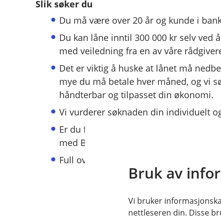
Slik søker du
Du må være over 20 år og kunde i ban
Du kan låne inntil 300 000 kr selv ved å
med veiledning fra en av våre rådgiver
Det er viktig å huske at lånet må nedbe
mye du må betale hver måned, og vi sør
håndterbar og tilpasset din økonomi.
Vi vurderer søknaden din individuelt og
Er du fornøyd med lånetilbudet, signe
med BankID.
Full oversikt over lånet får du deretter
Bruk av info
Vi bruker informasjonskap
nettleseren din. Disse br