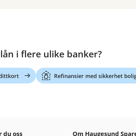
ån i flere ulike banker?
dittkort
Refinansier med sikkerhet boli
r du oss
Om Haugesund Spar