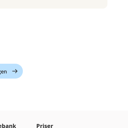
gen
ebank
Priser