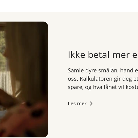
forfallsdato
på din eFaktura eller AvtaleGiro
Ikke betal mer 
Samle dyre smålån, handleko
oss. Kalkulatoren gir deg 
spare, og hva lånet vil kos
Les mer