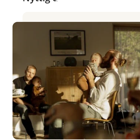
Muligheten for å
endre 
Ekstra innbetaling
Dokumentarkivet