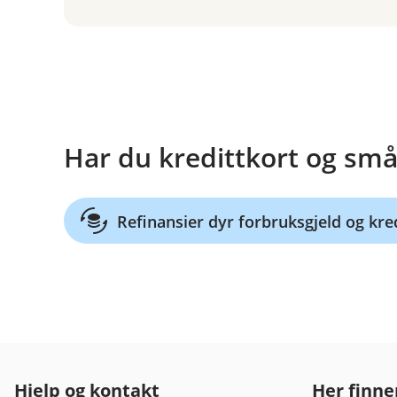
Har du kredittkort og smål
Refinansier dyr forbruksgjeld og kre
Hjelp og kontakt
Her finne