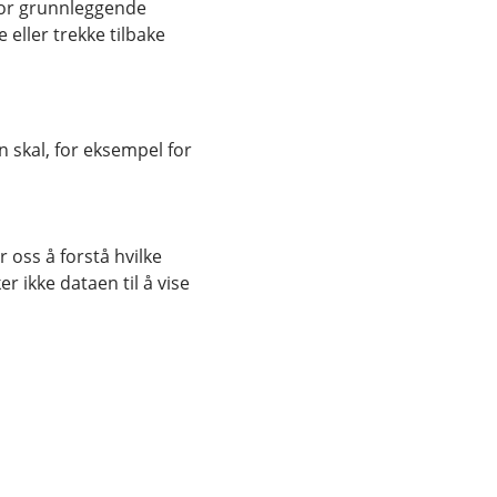
for grunnleggende
eller trekke tilbake
 skal, for eksempel for
 til å redusere både
lt i mobil- eller
 oss å forstå hvilke
r tilbakebetaling,
r ikke dataen til å vise