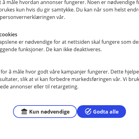
samt å måle hvordan annonser fungerer. Noen er nødvendige 
om forbrukslån
rukes kun hvis du gir samtykke. Du kan når som helst endre 
i personvernerklæringen vår.
 på lånet?
cookies
pslene er nødvendige for at nettsiden skal fungere som den
ggende funksjoner. De kan ikke deaktiveres.
 inn ekstra på lånet dersom du har mulighet. Dette kan bidra
 opp et forbrukslån?
 kostnadene på lånet ditt. En ekstra innbetaling gjør du enke
ger direkte til lånekontoen din, når det passer deg.
 for å måle hvor godt våre kampanjer fungerer. Dette hjelper
 alternativ når du har en kortsiktig utgift og en klar plan fo
jon om lånet?
ltater, slik at vi kan forbedre markedsføringen vår. Vi bruke
 eller midlertidige økonomiske utfordringer.
ede annonser eller til retargeting.
u under Lån i mobil- og nettbanken.
Kun nødvendige
Godta alle
ant annet:
net ditt