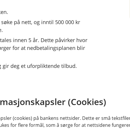
ken.
 søke på nett, og inntil 500 000 kr
e.
tales innen 5 år. Dette påvirker hvor
ger for at nedbetalingsplanen blir
 gir deg et uforpliktende tilbud.
rer du lånedokumentene elektronisk
 i mobil- og nettbanken.
rmasjonskapsler (Cookies)
sler (cookies) på bankens nettsider. Dette er små tekstfile
ukes for flere formål, som å sørge for at nettsidene fungerer