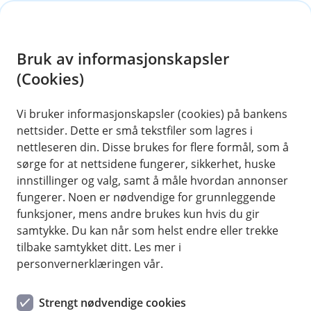
H
o
Bruk av informasjonskapsler
p
p
(Cookies)
i
Vi bruker informasjonskapsler (cookies) på bankens
nettsider. Dette er små tekstfiler som lagres i
n
nettleseren din. Disse brukes for flere formål, som å
n
sørge for at nettsidene fungerer, sikkerhet, huske
h
innstillinger og valg, samt å måle hvordan annonser
o
fungerer. Noen er nødvendige for grunnleggende
funksjoner, mens andre brukes kun hvis du gir
d
samtykke. Du kan når som helst endre eller trekke
e
tilbake samtykket ditt. Les mer i
t
personvernerklæringen vår.
Fondssparing til barn
Strengt nødvendige cookies