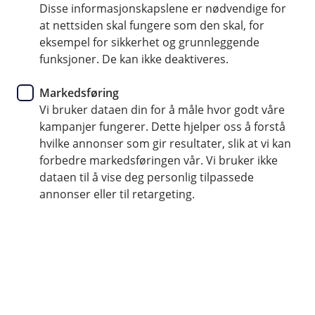
Disse informasjonskapslene er nødvendige for
Gi barnet ditt et økonomisk forsprang
at nettsiden skal fungere som den skal, for
eksempel for sikkerhet og grunnleggende
Når du sparer et fast beløp hver måned, får pengene
funksjoner. De kan ikke deaktiveres.
tid til å vokse i takt med barnet
Velg mellom Eikas egne aksjefond eller over 100 fond
Markedsføring
fra andre tilbydere
Vi bruker dataen din for å måle hvor godt våre
kampanjer fungerer. Dette hjelper oss å forstå
hvilke annonser som gir resultater, slik at vi kan
forbedre markedsføringen vår. Vi bruker ikke
Nyttige lenker
dataen til å vise deg personlig tilpassede
annonser eller til retargeting.
Aksjesparekonto for barn
Se dine oppgaver og gi samtykke
Kom i gang med sparing til barn