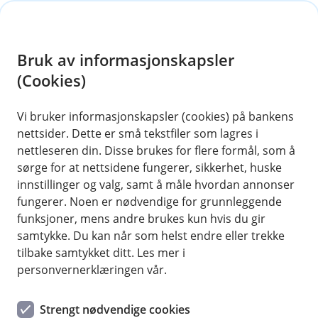
H
o
Bruk av informasjonskapsler
p
p
(Cookies)
i
Vi bruker informasjonskapsler (cookies) på bankens
nettsider. Dette er små tekstfiler som lagres i
n
nettleseren din. Disse brukes for flere formål, som å
n
sørge for at nettsidene fungerer, sikkerhet, huske
h
innstillinger og valg, samt å måle hvordan annonser
o
fungerer. Noen er nødvendige for grunnleggende
funksjoner, mens andre brukes kun hvis du gir
d
samtykke. Du kan når som helst endre eller trekke
e
tilbake samtykket ditt. Les mer i
t
personvernerklæringen vår.
Kredittkort
Strengt nødvendige cookies