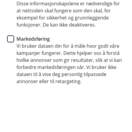
Disse informasjonskapslene er nødvendige for
Inntil 45 dagers rentefri kreditt
at nettsiden skal fungere som den skal, for
eksempel for sikkerhet og grunnleggende
Reise- og avbestillingsforsikring inkludert
funksjoner. De kan ikke deaktiveres.
Tryggere handel i butikk og på nett
Markedsføring
Vi bruker dataen din for å måle hvor godt våre
Søk om kredittkort
kampanjer fungerer. Dette hjelper oss å forstå
hvilke annonser som gir resultater, slik at vi kan
forbedre markedsføringen vår. Vi bruker ikke
Skaff deg kredittkort til sommerferien
dataen til å vise deg personlig tilpassede
annonser eller til retargeting.
Et kredittkort gir deg ikke bare fleksibilitet på
reisen - du får også ekstra trygghet, en god
reiseforsikring og flere gode fordeler inkludert i
kortet.