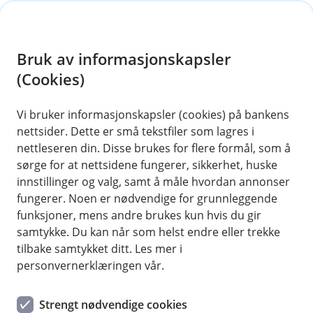
H
o
Bruk av informasjonskapsler
p
p
(Cookies)
i
Vi bruker informasjonskapsler (cookies) på bankens
nettsider. Dette er små tekstfiler som lagres i
n
nettleseren din. Disse brukes for flere formål, som å
n
sørge for at nettsidene fungerer, sikkerhet, huske
h
innstillinger og valg, samt å måle hvordan annonser
o
fungerer. Noen er nødvendige for grunnleggende
funksjoner, mens andre brukes kun hvis du gir
d
samtykke. Du kan når som helst endre eller trekke
e
tilbake samtykket ditt. Les mer i
t
personvernerklæringen vår.
Bankkort
Strengt nødvendige cookies