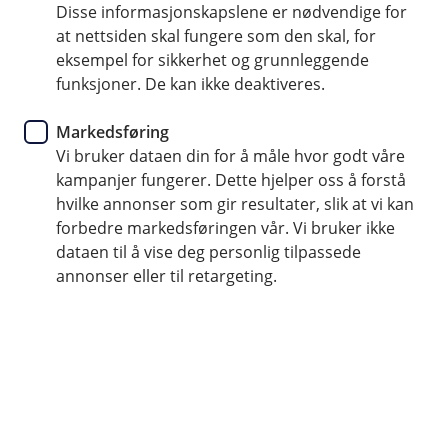
Disse informasjonskapslene er nødvendige for
Sperre kort
at nettsiden skal fungere som den skal, for
eksempel for sikkerhet og grunnleggende
Har du mistet eller blitt frastjålet kortet ditt, eller
funksjoner. De kan ikke deaktiveres.
tror du noen har fått tak i din pin-kode? Da må
du sperre det så fort som mulig mulig.
Markedsføring
Vi bruker dataen din for å måle hvor godt våre
Slik sperrer du kortet ditt i mobil-og
kampanjer fungerer. Dette hjelper oss å forstå
nettbanken din
hvilke annonser som gir resultater, slik at vi kan
Du kan enkelt sperre kortet ditt selv, fra mobilbanken
forbedre markedsføringen vår. Vi bruker ikke
eller nettbanken.
dataen til å vise deg personlig tilpassede
annonser eller til retargeting.
Klikk på
Meny
.
Velg
Kort
og
det aktuelle kortet du ønsker å
sperre.
Finn
Sperr/erstatt kort
.
Da får du to alternativer: