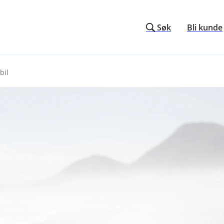
Søk
Bli kunde
bil