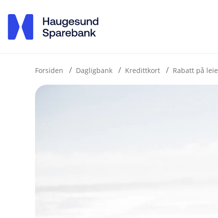
H
o
p
p
i
Forsiden
Dagligbank
Kredittkort
Rabatt på leie
n
n
h
o
d
e
t