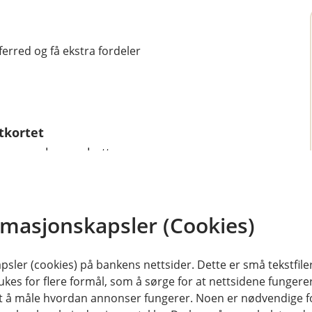
ferred og få ekstra fordeler
tkortet
 mer enn bare rabatten.
 er inkludert når du betaler minst
rmasjonskapsler (Cookies)
 inkludert.
rabatt.
sler (cookies) på bankens nettsider. Dette er små tekstfile
eisen.
ukes for flere formål, som å sørge for at nettsidene fungerer
samt å måle hvordan annonser fungerer. Noen er nødvendige 