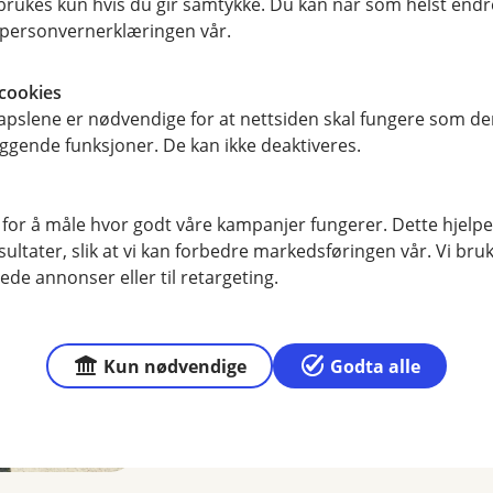
rukes kun hvis du gir samtykke. Du kan når som helst endre 
i personvernerklæringen vår.
cookies
pslene er nødvendige for at nettsiden skal fungere som den
ggende funksjoner. De kan ikke deaktiveres.
Leiebil handler ikke ba
 for å måle hvor godt våre kampanjer fungerer. Dette hjelper
Det handler om trygghet for
ltater, slik at vi kan forbedre markedsføringen vår. Vi bruke
betaler med kredittkortet, få
ede annonser eller til retargeting.
uforutsett skulle skje.
Kun nødvendige
Godta alle
Finn ut mer om reiseforsikringe