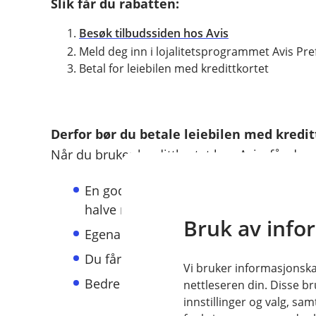
Slik får du rabatten:
Besøk tilbudssiden hos Avis
Meld deg inn i lojalitetsprogrammet Avis Pre
Betal for leiebilen med kredittkortet
Derfor bør du betale leiebilen med kredit
Når du bruker kredittkortet hos Avis, får du
En god reise- og avbestillingsforsikring
halve reisen med kortet.
Bruk av info
Egenandelsforsikring på leiebil er også
Du får rimeligere leiebil og opptil 20 % 
Vi bruker informasjonskap
Bedre rettigheter hvis noe går galt på r
nettleseren din. Disse br
innstillinger og valg, 