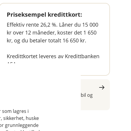
Priseksempel kredittkort:
Effektiv rente 26,2 %. Låner du 15 000
kr over 12 måneder, koster det 1 650
kr, og du betaler totalt 16 650 kr.
Kredittkortet leveres av Kredittbanken
ASA.
Søk om kredittkort
Få ekstra trygghet når du leier bil og
er på reise.
r som lagres i
, sikkerhet, huske
for grunnleggende