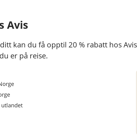
s Avis
 ditt kan du få opptil 20 % rabatt hos Avi
du er på reise.
 Norge
Norge
 utlandet