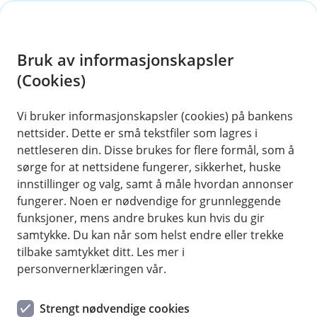
H
o
Bruk av informasjonskapsler
p
p
(Cookies)
i
Vi bruker informasjonskapsler (cookies) på bankens
nettsider. Dette er små tekstfiler som lagres i
n
nettleseren din. Disse brukes for flere formål, som å
n
sørge for at nettsidene fungerer, sikkerhet, huske
h
innstillinger og valg, samt å måle hvordan annonser
o
fungerer. Noen er nødvendige for grunnleggende
funksjoner, mens andre brukes kun hvis du gir
d
samtykke. Du kan når som helst endre eller trekke
e
tilbake samtykket ditt. Les mer i
t
personvernerklæringen vår.
Sjekk om du vant – og bli med
Strengt nødvendige cookies