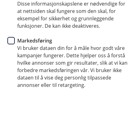
videre i Vipps sin konkurranse
Disse informasjonskapslene er nødvendige for
at nettsiden skal fungere som den skal, for
eksempel for sikkerhet og grunnleggende
Førjulstiden er en tid hvor både betalinger og utgifter
funksjoner. De kan ikke deaktiveres.
øker. Å ta i bruk trygg mobilbetaling kan gjøre det
lettere å holde oversikt i hverdagen. Vinnerne i vår
Markedsføring
Tæpp-konkurranse er nå trukket – og du kan fortsatt
Vi bruker dataen din for å måle hvor godt våre
delta i Vipps sin egen konkurranse, som varer til
kampanjer fungerer. Dette hjelper oss å forstå
julaften.
hvilke annonser som gir resultater, slik at vi kan
forbedre markedsføringen vår. Vi bruker ikke
dataen til å vise deg personlig tilpassede
annonser eller til retargeting.
Vinnerne av vår Tæpp med Vipps-
konkurranse
Vi har nå trukket vinnerne i vår Tæpp-
konkurranse. Vinnerne er Susanne, Artem og
Raymond, og de er kontaktet direkte. Tusen takk
til alle som deltok og som kom i gang med trygg