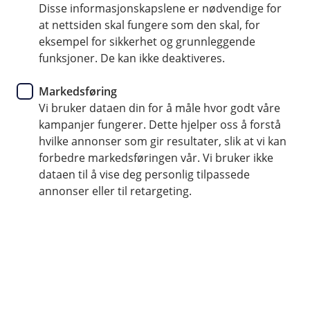
Disse informasjonskapslene er nødvendige for
Ansvarsforsikring er alltid inkludert
at nettsiden skal fungere som den skal, for
eksempel for sikkerhet og grunnleggende
Delkasko dekker mopeden hvis den blir stjålet
funksjoner. De kan ikke deaktiveres.
Med kasko får du dekket skader på egen moped
Markedsføring
Vi bruker dataen din for å måle hvor godt våre
Kontakt meg om mopedforsikring
kampanjer fungerer. Dette hjelper oss å forstå
hvilke annonser som gir resultater, slik at vi kan
forbedre markedsføringen vår. Vi bruker ikke
Hva dekker mopedforsikringen?
dataen til å vise deg personlig tilpassede
annonser eller til retargeting.
Vår mopedforsikring dekker både moped,
scooter og mopedbiler. Ansvarsforsikring er
alltid inkludert. Ønsker du mer trygghet, kan du
utvide med delkasko som dekker mopeden hvis
den blir stjålet. Vil du ha den aller beste
forsikringen, gir kasko deg dekning også for