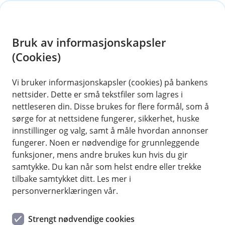
H
o
Bruk av informasjonskapsler
p
p
(Cookies)
i
Vi bruker informasjonskapsler (cookies) på bankens
nettsider. Dette er små tekstfiler som lagres i
n
nettleseren din. Disse brukes for flere formål, som å
n
sørge for at nettsidene fungerer, sikkerhet, huske
h
innstillinger og valg, samt å måle hvordan annonser
o
fungerer. Noen er nødvendige for grunnleggende
funksjoner, mens andre brukes kun hvis du gir
d
samtykke. Du kan når som helst endre eller trekke
e
tilbake samtykket ditt. Les mer i
t
personvernerklæringen vår.
Mopedforsikring
Strengt nødvendige cookies