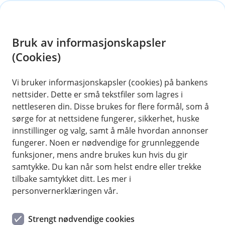
H
o
Bruk av informasjonskapsler
p
p
(Cookies)
i
Vi bruker informasjonskapsler (cookies) på bankens
nettsider. Dette er små tekstfiler som lagres i
n
nettleseren din. Disse brukes for flere formål, som å
n
sørge for at nettsidene fungerer, sikkerhet, huske
h
innstillinger og valg, samt å måle hvordan annonser
o
fungerer. Noen er nødvendige for grunnleggende
funksjoner, mens andre brukes kun hvis du gir
d
samtykke. Du kan når som helst endre eller trekke
e
tilbake samtykket ditt. Les mer i
t
FirstVet for NJFF-hunder
personvernerklæringen vår.
Ubegrenset antall videokonsultasjoner inkludert i
Strengt nødvendige cookies
forsikringen din