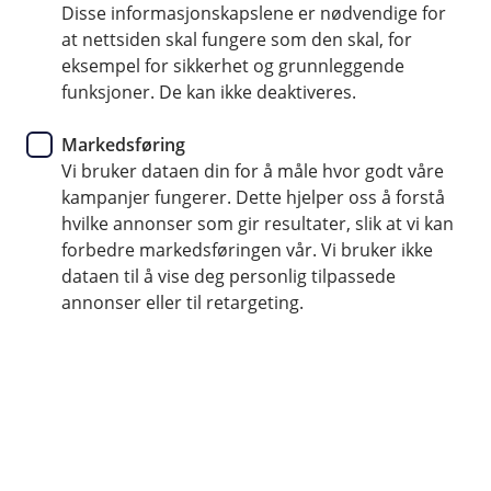
Disse informasjonskapslene er nødvendige for
at nettsiden skal fungere som den skal, for
Få råd og unngå unødvendige turer til veterinæren
eksempel for sikkerhet og grunnleggende
Åpent alle dager, 24 timer i døgnet, uansett hvor du er
funksjoner. De kan ikke deaktiveres.
Markedsføring
(
Logg inn hos FirstVet
E
Vi bruker dataen din for å måle hvor godt våre
k
kampanjer fungerer. Dette hjelper oss å forstå
s
hvilke annonser som gir resultater, slik at vi kan
t
Få veterinæren i lomma
forbedre markedsføringen vår. Vi bruker ikke
e
dataen til å vise deg personlig tilpassede
r
Få enkel tilgang til veterinær på mobilen. Om du
n
annonser eller til retargeting.
har forsikret hunden din gjennom
l
e
medlemsfordelen din i NJFF får du et ubegrenset
n
antall videokonsultasjoner med veterinær hos
k
FirstVet for sykdommer og skader som
e
)
inkluderes i hundeforsikringen din.