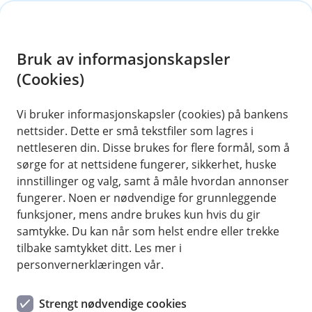
H
o
Bruk av informasjonskapsler
p
p
(Cookies)
Kontakt oss i Tysvær
i
Vi bruker informasjonskapsler (cookies) på bankens
Her finner du våre adresser, åpningstider og ansatte
nettsider. Dette er små tekstfiler som lagres i
n
i Tysvær.
nettleseren din. Disse brukes for flere formål, som å
n
sørge for at nettsidene fungerer, sikkerhet, huske
h
innstillinger og valg, samt å måle hvordan annonser
o
fungerer. Noen er nødvendige for grunnleggende
funksjoner, mens andre brukes kun hvis du gir
d
samtykke. Du kan når som helst endre eller trekke
e
tilbake samtykket ditt. Les mer i
Adresser
t
personvernerklæringen vår.
Besøksadresse:
Strengt nødvendige cookies
Aksdal Senter, 5570 Aksdal