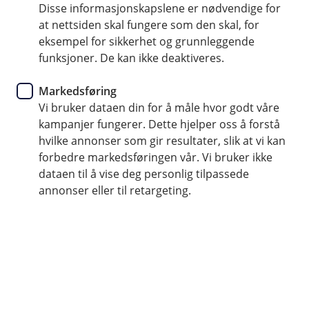
Disse informasjonskapslene er nødvendige for
at nettsiden skal fungere som den skal, for
Postadresse:
eksempel for sikkerhet og grunnleggende
Postboks 203, 5501 Haugesund
funksjoner. De kan ikke deaktiveres.
(
Åpne adressen i kart
Markedsføring
E
Vi bruker dataen din for å måle hvor godt våre
k
s
kampanjer fungerer. Dette hjelper oss å forstå
t
hvilke annonser som gir resultater, slik at vi kan
e
forbedre markedsføringen vår. Vi bruker ikke
r
n
dataen til å vise deg personlig tilpassede
l
annonser eller til retargeting.
e
Åpent for drop-in:
n
k
e
Mandag – fredag kl. 10:00 – 14:00
,
å
Du kan selvsagt avtale time med rådgiver også
p
utenfor disse tidspunktene.
n
e