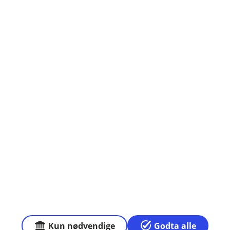
Om oss
Åpningstider
Priser
Sammenlign våre priser med andre selskaper på
Finansportalen.no
Våre priser
Personvern og informasjonskapsler
Sikkerhet og antihvitvask
Kun nødvendige
Godta alle