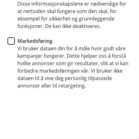
Disse informasjonskapslene er nødvendige for
Viktig informasjon om
at nettsiden skal fungere som den skal, for
skattemeldingen: Vær
eksempel for sikkerhet og grunnleggende
funksjoner. De kan ikke deaktiveres.
oppmerksom på svindelforsøk!
Markedsføring
I disse dager sendes skattemeldingen ut til alle
Vi bruker dataen din for å måle hvor godt våre
Norges innbyggere, og dessverre benytter mange
kampanjer fungerer. Dette hjelper oss å forstå
svindlere denne muligheten til å prøve å lure folk
hvilke annonser som gir resultater, slik at vi kan
til å klikke på falske lenker.
forbedre markedsføringen vår. Vi bruker ikke
dataen til å vise deg personlig tilpassede
annonser eller til retargeting.
Skatteetaten har lagt ut en viktig melding for å beskytte
deg mot svindel:
"Skatteetaten vil aldri be deg om
kredittkortinformasjon, sikkerhetskoder, regninger,
kopi av pass, førerkort eller kontonummer via sms
eller e-post. Vi sender heller ikke lenker uoppfordret i