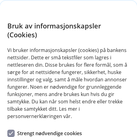
H
o
Bruk av informasjonskapsler
p
p
(Cookies)
i
Vi bruker informasjonskapsler (cookies) på bankens
nettsider. Dette er små tekstfiler som lagres i
n
nettleseren din. Disse brukes for flere formål, som å
n
sørge for at nettsidene fungerer, sikkerhet, huske
h
innstillinger og valg, samt å måle hvordan annonser
o
fungerer. Noen er nødvendige for grunnleggende
funksjoner, mens andre brukes kun hvis du gir
d
samtykke. Du kan når som helst endre eller trekke
e
tilbake samtykket ditt. Les mer i
t
personvernerklæringen vår.
Nyhet
Strengt nødvendige cookies