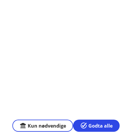
Om oss
Åpningstider
Priser
Sammenlign våre priser med andre selskaper på
Finansportalen.no
Våre priser
Personvern og informasjonskapsler
Sikkerhet og antihvitvask
Kun nødvendige
Godta alle