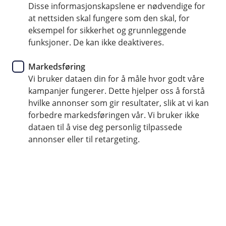
Disse informasjonskapslene er nødvendige for
Åpningstider og betalingsfrister
at nettsiden skal fungere som den skal, for
i påsken
eksempel for sikkerhet og grunnleggende
funksjoner. De kan ikke deaktiveres.
Har du betalinger som skal være på mottakers
Markedsføring
konto før påske, eller lurer du på våre
Vi bruker dataen din for å måle hvor godt våre
åpningstider? Her ser du hvilke frister som
kampanjer fungerer. Dette hjelper oss å forstå
gjelder.
hvilke annonser som gir resultater, slik at vi kan
forbedre markedsføringen vår. Vi bruker ikke
Åpningstider i banken i påsken
dataen til å vise deg personlig tilpassede
Vi har åpent for kundehenvendelser frem til
onsdag 5.
annonser eller til retargeting.
april kl. 12.
Første bankdag etter påske er
tirsdag 11. april.
Betalingsfrister i nettbank og mobilbank
Betaler du før
onsdag 5. april kl. 13.30
får mottaker
pengene på konto før påske. Betaler du etter dette, får