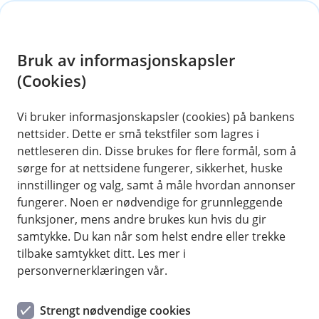
H
o
Bruk av informasjonskapsler
p
p
(Cookies)
i
Vi bruker informasjonskapsler (cookies) på bankens
nettsider. Dette er små tekstfiler som lagres i
n
nettleseren din. Disse brukes for flere formål, som å
n
sørge for at nettsidene fungerer, sikkerhet, huske
h
innstillinger og valg, samt å måle hvordan annonser
o
fungerer. Noen er nødvendige for grunnleggende
funksjoner, mens andre brukes kun hvis du gir
d
samtykke. Du kan når som helst endre eller trekke
e
tilbake samtykket ditt. Les mer i
t
personvernerklæringen vår.
Nyhet
Strengt nødvendige cookies