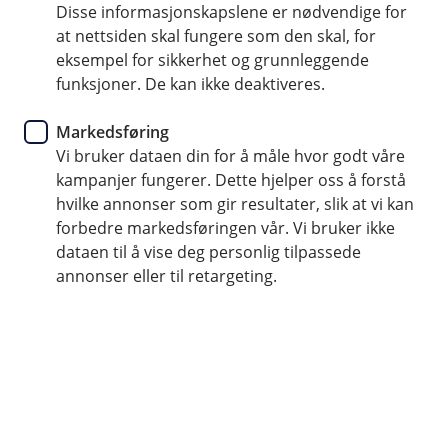
Disse informasjonskapslene er nødvendige for
Bærekraftdagen 2023
at nettsiden skal fungere som den skal, for
eksempel for sikkerhet og grunnleggende
Hvordan kan virksomheter ta steget fra
funksjoner. De kan ikke deaktiveres.
bærekraftstrategi til reell handling?
Markedsføring
Vi bruker dataen din for å måle hvor godt våre
På Bærekraftdagen 26. september 2023 møter du
kampanjer fungerer. Dette hjelper oss å forstå
andre som er opptatt av bærekraft og får høre fra
hvilke annonser som gir resultater, slik at vi kan
bedrifter og organisasjoner som arbeider med
forbedre markedsføringen vår. Vi bruker ikke
biologisk mangfold, sosialt mangfold og som har tatt
dataen til å vise deg personlig tilpassede
steget fra strategi til handling.
annonser eller til retargeting.
Det blir solide foredrag, inspirerende eksempler og
spennende diskusjoner!
Vi vet at mange av våre kunder ønsker å bidra til en
mer bærekraftig utvikling av regionen vår. Vi vil forsøke
å hjelpe våre bedriftskunder, og denne konferansen er