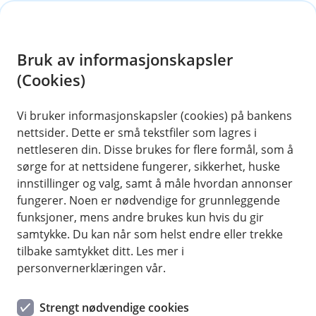
H
o
Bruk av informasjonskapsler
p
p
(Cookies)
i
Vi bruker informasjonskapsler (cookies) på bankens
nettsider. Dette er små tekstfiler som lagres i
n
nettleseren din. Disse brukes for flere formål, som å
n
sørge for at nettsidene fungerer, sikkerhet, huske
h
innstillinger og valg, samt å måle hvordan annonser
o
fungerer. Noen er nødvendige for grunnleggende
funksjoner, mens andre brukes kun hvis du gir
d
samtykke. Du kan når som helst endre eller trekke
e
tilbake samtykket ditt. Les mer i
t
personvernerklæringen vår.
Bærekraft
Strengt nødvendige cookies