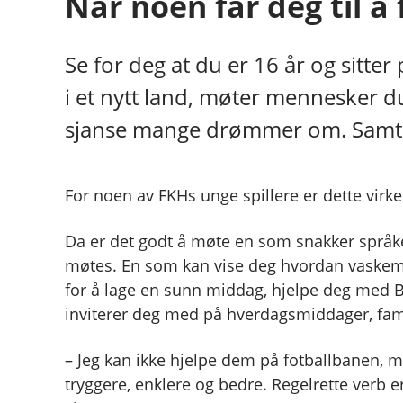
Når noen får deg til 
Se for deg at du er 16 år og sitte
i et nytt land, møter mennesker du 
sjanse mange drømmer om. Samtidi
For noen av FKHs unge spillere er dette virke
Da er det godt å møte en som snakker språket
møtes. En som kan vise deg hvordan vaskem
for å lage en sunn middag, hjelpe deg med
inviterer deg med på hverdagsmiddager, fami
– Jeg kan ikke hjelpe dem på fotballbanen, me
tryggere, enklere og bedre. Regelrette verb er