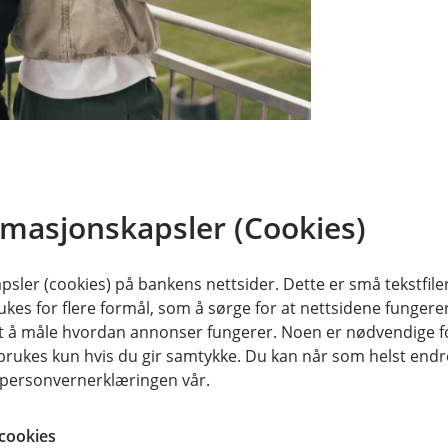
de og Straumen skule, snakker begge
rmasjonskapsler (Cookies)
r «tillit» et av de vakreste ordene
erne viser henne tillit – enten det
sler (cookies) på bankens nettsider. Dette er små tekstfile
 opptatt av å gi noe tilbake.
ukes for flere formål, som å sørge for at nettsidene fungerer
samt å måle hvordan annonser fungerer. Noen er nødvendige 
jon når en skal øvelseskjøre. Eller å
rukes kun hvis du gir samtykke. Du kan når som helst endre 
d nær familie.
i personvernerklæringen vår.
i den, eller å få den, sier Irene.
cookies