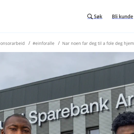
Søk
Bli kunde
ponsorarbeid
#einforalle
Nar noen far deg til a fole deg hj