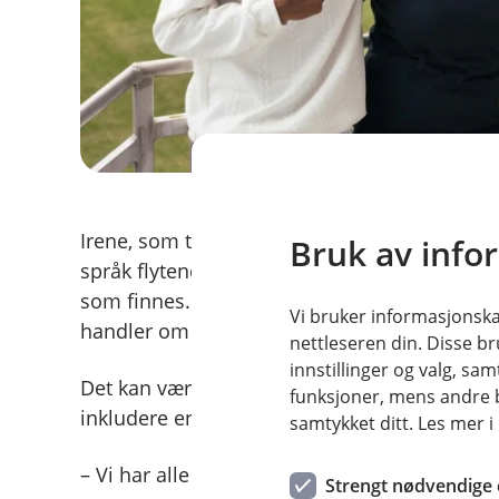
Irene, som til daglig er sosiallærer på Grin
Bruk av info
språk flytende. Hun mener at uansett språk, e
som finnes. Derfor er hun ydmyk når FKH-spill
Vi bruker informasjonskap
handler om å dele drømmer eller følelser – og
nettleseren din. Disse br
innstillinger og valg, 
Det kan være å stille sin egen bil til disposis
funksjoner, mens andre b
inkludere en annen i julefeiring sammen me
samtykket ditt. Les mer 
– Vi har alle godt av å oppleve tillit. Enten å g
Strengt nødvendige 