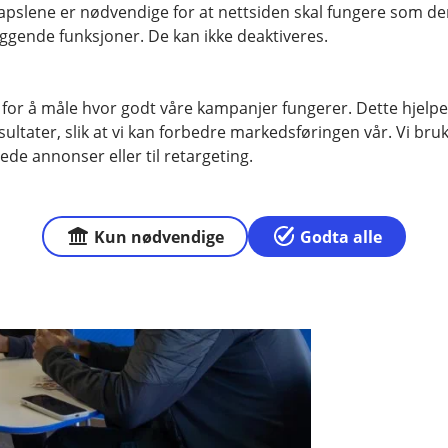
pslene er nødvendige for at nettsiden skal fungere som den
n del av hverdagen i Haugesund.
ggende funksjoner. De kan ikke deaktiveres.
 for å måle hvor godt våre kampanjer fungerer. Dette hjelper
ltater, slik at vi kan forbedre markedsføringen vår. Vi bruke
ede annonser eller til retargeting.
Kun nødvendige
Godta alle