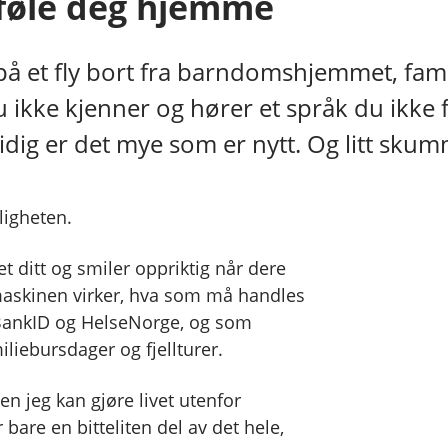
å føle deg hjemme
r på et fly bort fra barndomshjemmet, fami
ikke kjenner og hører et språk du ikke fo
g er det mye som er nytt. Og litt skum
ligheten.
 ditt og smiler oppriktig når dere
askinen virker, hva som må handles
 BankID og HelseNorge, og som
liebursdager og fjellturer.
n jeg kan gjøre livet utenfor
 bare en bitteliten del av det hele,