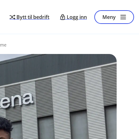
Bytt til bedrift
Logg inn
Meny
emme