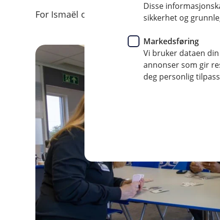
Disse informasjonska
For Ismaël og Petcho har den tilliten blitt e
sikkerhet og grunnle
Markedsføring
Vi bruker dataen din
annonser som gir resu
deg personlig tilpass