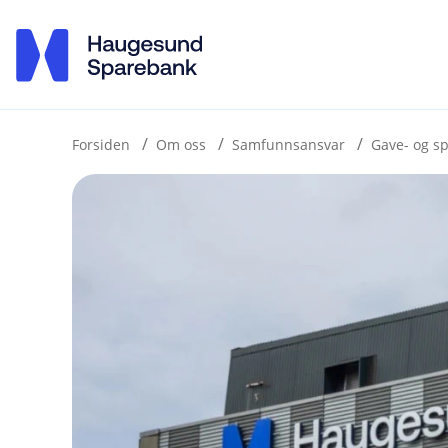
H
o
p
p
i
Forsiden
Om oss
Samfunnsansvar
Gave- og s
n
n
h
o
d
e
t