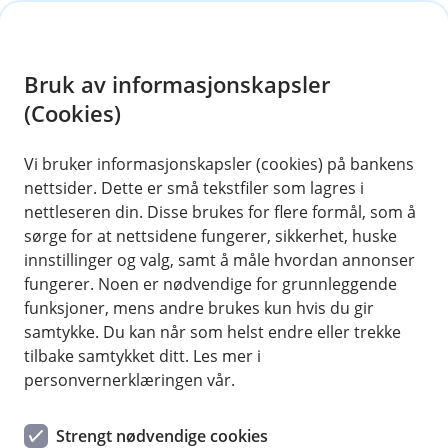
H
o
Bruk av informasjonskapsler
p
p
(Cookies)
Du må lukke dette vinduet for å
i
gå videre.
Vi bruker informasjonskapsler (cookies) på bankens
nettsider. Dette er små tekstfiler som lagres i
n
Trykk på "Avbryt" eller X i hjørnet for å gå tilbake
nettleseren din. Disse brukes for flere formål, som å
n
sørge for at nettsidene fungerer, sikkerhet, huske
til søknaden.
h
innstillinger og valg, samt å måle hvordan annonser
o
fungerer. Noen er nødvendige for grunnleggende
funksjoner, mens andre brukes kun hvis du gir
d
samtykke. Du kan når som helst endre eller trekke
e
tilbake samtykket ditt. Les mer i
t
personvernerklæringen vår.
Hjelp og kontakt
Strengt nødvendige cookies