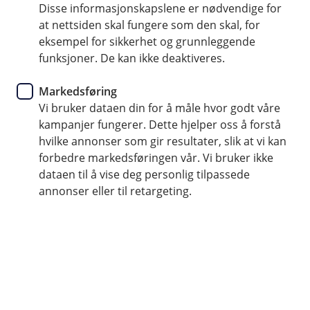
Book møte
Disse informasjonskapslene er nødvendige for
at nettsiden skal fungere som den skal, for
kundesenteret@haugesund-sparebank.no
eksempel for sikkerhet og grunnleggende
funksjoner. De kan ikke deaktiveres.
52 70 50 00
Markedsføring
Vi bruker dataen din for å måle hvor godt våre
kampanjer fungerer. Dette hjelper oss å forstå
Telefontid
hvilke annonser som gir resultater, slik at vi kan
Hverdager: 07:00-21:00
forbedre markedsføringen vår. Vi bruker ikke
Lørdag og søndag: 09:00-21:00
dataen til å vise deg personlig tilpassede
annonser eller til retargeting.
Forsikring: 915 03 850
Snakk med skadekonsulent: mandag til fredag 08:00-
16.00
Trenger du umiddelbar hjelp?
Ring oss på 915 03 850 døgnet rundt, hele året