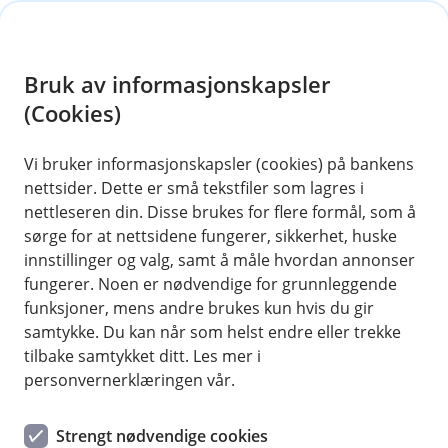
H
o
Bruk av informasjonskapsler
p
p
(Cookies)
i
Vi bruker informasjonskapsler (cookies) på bankens
nettsider. Dette er små tekstfiler som lagres i
n
nettleseren din. Disse brukes for flere formål, som å
n
sørge for at nettsidene fungerer, sikkerhet, huske
h
innstillinger og valg, samt å måle hvordan annonser
o
fungerer. Noen er nødvendige for grunnleggende
funksjoner, mens andre brukes kun hvis du gir
d
samtykke. Du kan når som helst endre eller trekke
e
tilbake samtykket ditt. Les mer i
t
personvernerklæringen vår.
Byggelån
Strengt nødvendige cookies