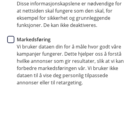
Disse informasjonskapslene er nødvendige for
Hvis du planlegger å bygge hus eller renovere kan et
at nettsiden skal fungere som den skal, for
byggelån være tingen for deg.
eksempel for sikkerhet og grunnleggende
funksjoner. De kan ikke deaktiveres.
Søk om byggelån
Markedsføring
Vi bruker dataen din for å måle hvor godt våre
kampanjer fungerer. Dette hjelper oss å forstå
Slik fungerer et byggelån
hvilke annonser som gir resultater, slik at vi kan
forbedre markedsføringen vår. Vi bruker ikke
Et byggelån er en midlertidig kreditt som du
dataen til å vise deg personlig tilpassede
bruker for å dekke løpende utgifter i
annonser eller til retargeting.
byggeprosessen. Etter hvert som regningene
kommer, leveres disse til din kunderådgiver i
banken.
Du betaler renter av benyttet kreditt og provisjon av
bevilgningen. Når boligen er ferdig, omgjøres