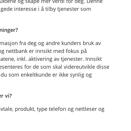
oduktene og skape mer verdi for deg. Denne
gede interesse i å tilby tjenester som
ninger?
rmasjon fra deg og andre kunders bruk av
 og nettbank er innsikt med fokus på
tene, inkl. aktivering av tjenester. Innsikt
resenteres for de som skal videreutvikle disse
 du som enkeltkunde er ikke synlig og
r vi?
ale, produkt, type telefon og nettleser og