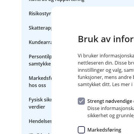
p
e
r
Risikostyring og risikomodellering
s
o
Skatterapportering
n
o
Bruk av info
p
Kundearrangementer
p
l
y
Vi bruker informasjonskap
Persontilpasset markedsføring etter
s
nettleseren din. Disse br
samtykke fra deg
n
innstillinger og valg, 
i
n
funksjoner, mens andre b
Markedsføring basert på produkter du har
g
samtykket ditt. Les mer 
hos oss
e
r
Fysisk sikring av mennesker, bygg og
Strengt nødvendige 
verdier
Disse informasjonska
sikkerhet og grunnle
Hendelseshåndtering
Markedsføring