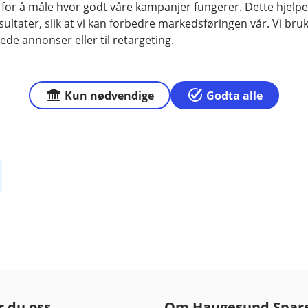
 for å måle hvor godt våre kampanjer fungerer. Dette hjelper
ltater, slik at vi kan forbedre markedsføringen vår. Vi bruke
ede annonser eller til retargeting.
Kun nødvendige
Godta alle
r du oss
Om Haugesund Spar