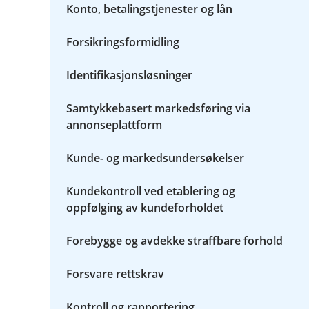
u
Konto, betalingstjenester og lån
m
n
e
d
n
e
Forsikringsformidling
y
r
R
m
a
Identifikasjonsløsninger
e
s
n
k
y
Samtykkebasert markedsføring via
o
S
v
annonseplattform
l
e
i
r
k
Kunde- og markedsundersøkelser
s
b
i
r
k
u
Kundekontroll ved etablering og
t
k
oppfølging av kundeforholdet
e
r
v
Forebygge og avdekke straffbare forhold
i
d
Forsvare rettskrav
i
n
e
Kontroll og rapportering