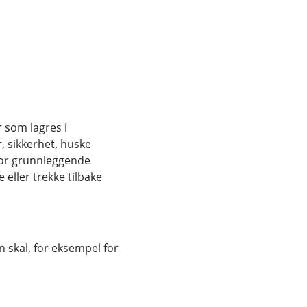
dører vi har inngått avtale med.
i 3 år.
r som lagres i
, sikkerhet, huske
n av dine personopplysninger.
for grunnleggende
eller trekke tilbake
 skal, for eksempel for