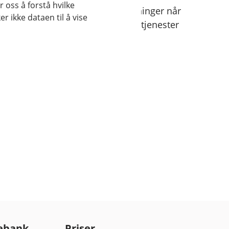
 oss å forstå hvilke
behandling av dine personopplysninger når
r ikke dataen til å vise
kID-app og ID-sjekk for BankID-tjenester
r innlogging i mobilbanken.
ebank
Priser