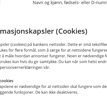
Navn og kjønn, fødsels- eller D-numm
ansiktsbilde fra ditt ID-dokument og b
identifiseringsprosess, IP adresse, s
transaksjonstidspunkt, nettleserinfo
rmasjonskapsler (Cookies)
Hvem deler vi opplysningene med?
Vi kan dele opplysninger med leveran
sler (cookies) på bankens nettsider. Dette er små tekstfile
ukes for flere formål, som å sørge for at nettsidene fungerer
Hvor lenge lagrer vi opplysningene?
samt å måle hvordan annonser fungerer. Noen er nødvendige 
rukes kun hvis du gir samtykke. Du kan når som helst endre 
All legitimasjon lagres i 5 år ett
i personvernerklæringen vår.
har BankID i banken.
Har du BankID hos oss lagres dett
cookies
at BankID tilbakekalles.
pslene er nødvendige for at nettsiden skal fungere som den
Biometrisk kontroll lagres i 60 
ggende funksjoner. De kan ikke deaktiveres.
Hvem er ansvarlig?