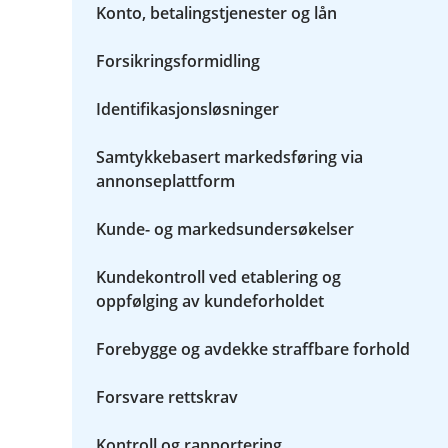
u
Konto, betalingstjenester og lån
m
n
e
d
n
e
Forsikringsformidling
y
r
R
m
a
Identifikasjonsløsninger
e
s
n
k
y
Samtykkebasert markedsføring via
o
S
v
annonseplattform
l
e
i
r
k
Kunde- og markedsundersøkelser
s
b
i
r
k
u
Kundekontroll ved etablering og
t
k
oppfølging av kundeforholdet
e
r
v
Forebygge og avdekke straffbare forhold
i
d
Forsvare rettskrav
i
n
e
Kontroll og rapportering