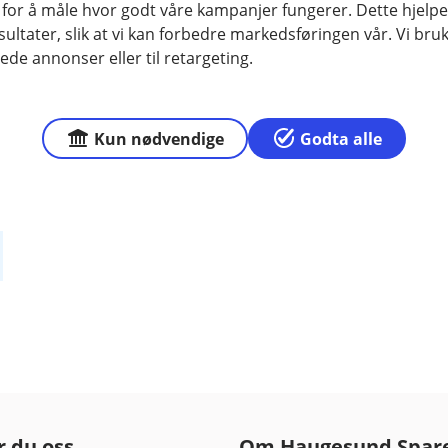
 for å måle hvor godt våre kampanjer fungerer. Dette hjelper
Det er banken som er ansvarlig for 
ltater, slik at vi kan forbedre markedsføringen vår. Vi bruke
du bruker BankID med kodebrikke Ban
ede annonser eller til retargeting.
og re-legitimering, samt biometri fo
Kun nødvendige
Godta alle
r du oss
Om Haugesund Spar