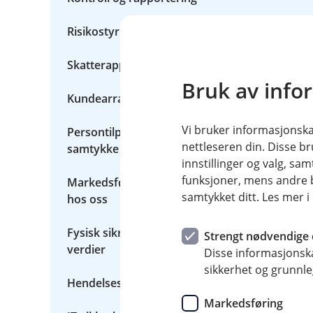
p
e
r
Risikostyring og risikomodellering
s
o
Skatterapportering
n
o
Bruk av info
p
Kundearrangementer
p
l
y
Vi bruker informasjonskap
Persontilpasset markedsføring etter
s
nettleseren din. Disse br
samtykke fra deg
n
innstillinger og valg, 
i
n
funksjoner, mens andre b
Markedsføring basert på produkter du har
g
samtykket ditt. Les mer 
hos oss
e
r
Fysisk sikring av mennesker, bygg og
Strengt nødvendige 
verdier
Disse informasjonska
sikkerhet og grunnle
Hendelseshåndtering
Markedsføring