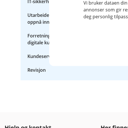
IT-sikkerhet
Vi bruker dataen din
annonser som gir resu
Utarbeidelse av analyse og statistikk for å
deg personlig tilpass
oppnå innsikt
Forretningsutvikling og forbedring av
digitale kundeflater
Kundeservice
Revisjon
Hjelp og kontakt
Her finne