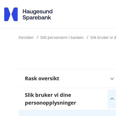
H
o
p
p
i
Forsiden
Ditt personvern i banken
Slik bruker vi
n
n
h
o
Å
Rask oversikt
p
d
n
e
e
Slik bruker vi dine
t
u
Å
n
personopplysninger
p
d
n
e
e
r