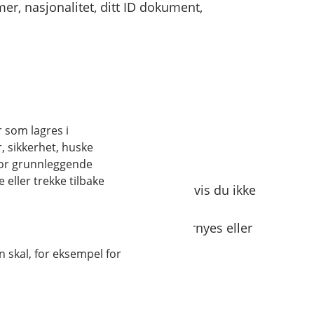
er, nasjonalitet, ditt ID dokument,
ildet du eventuelt tar selv i en
pråkpreferanse, lokasjonsdata,
rmasjon og type mobiltelefon.
dører vi har inngått avtale med.
r som lagres i
, sikkerhet, huske
for grunnleggende
eller trekke tilbake
er at kundeforholdet er avsluttet hvis du ikke
e i 10 år etter at BankID ikke fornyes eller
 skal, for eksempel for
dager