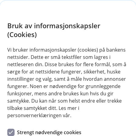
H
o
Bruk av informasjonskapsler
p
p
(Cookies)
i
Vis hjelpemeny
Vi bruker informasjonskapsler (cookies) på bankens
nettsider. Dette er små tekstfiler som lagres i
n
nettleseren din. Disse brukes for flere formål, som å
n
sørge for at nettsidene fungerer, sikkerhet, huske
Samtykkebasert markedsføring via
h
innstillinger og valg, samt å måle hvordan annonser
annonseplattform
o
fungerer. Noen er nødvendige for grunnleggende
funksjoner, mens andre brukes kun hvis du gir
Hvorfor behandler vi opplysningene dine, og hva er
d
samtykke. Du kan når som helst endre eller trekke
det lovlige grunnlaget?
e
tilbake samtykket ditt. Les mer i
t
Vi behandler opplysninger for å analysere effekten av
personvernerklæringen vår.
markedsføring og kommunikasjon i søkemotorer.
Formålet er å forstå hvilke kampanjer som gir
Strengt nødvendige cookies