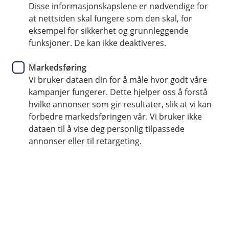
resultater, slik at vi kan tilpasse innhold og gjøre
Disse informasjonskapslene er nødvendige for
markedsføringen mer relevant. Det lovlige grunnlaget
at nettsiden skal fungere som den skal, for
er samtykke, og vi behandler kun data fra brukere som
eksempel for sikkerhet og grunnleggende
har gitt sitt samtykke til markedsføring. Du kan når
funksjoner. De kan ikke deaktiveres.
som helst trekke samtykket tilbake via
personverninnstillingene.
Markedsføring
Vi bruker dataen din for å måle hvor godt våre
Hvordan behandler vi personopplysninger?
kampanjer fungerer. Dette hjelper oss å forstå
Opplysningene samles inn via informasjonskapsler og
hvilke annonser som gir resultater, slik at vi kan
tekniske løsninger som styrer hvilke data som sendes
forbedre markedsføringen vår. Vi bruker ikke
til analyse- og annonsetjenesten. Behandlingen skjer
dataen til å vise deg personlig tilpassede
kun når du har gitt samtykke, og opplysningene brukes
annonser eller til retargeting.
til å måle effekten av markedsføring og
konverteringer.
Hvilke personopplysninger behandler vi?
Vi behandler opplysninger som IP-adresse,
brukeragentinformasjon